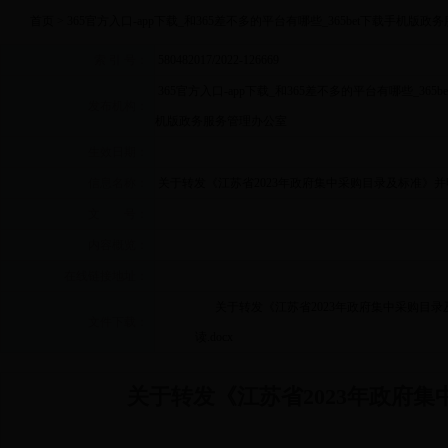
首页
>
365官方入口-app下载_和365差不多的平台有哪些_365bet下载手机版
索 引 号：
580482017/2022-126669
365官方入口-app下载_和365差不多的平台有哪些_365b
发布机构：
机版政务服务管理办公室
生效日期：
信息名称：
关于转发《江苏省2023年政府集中采购目录及标准》
文 号：
内容概览：
在线链接地址：
关于转发《江苏省2023年政府集中采购目录
文件下载：
读.docx
关于转发《江苏省2023年政府