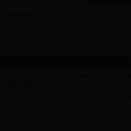
优化政务服务
详情见附件。
【
关闭本页
】
网站地
主办单位：365官方入口-app下载_和365差不多的平台有哪些_365bet下载手机版政务
苏ICP备11074598号
网站标识码：3
您是本